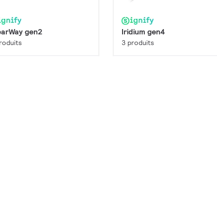
earWay gen2
Iridium gen4
roduits
3 produits
Configurer
Configu
emium
Premium
giStreet
LumiStreet gen2
produits
11 produits