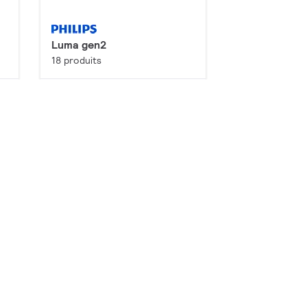
Luma gen2
18 produits
rer
Configurer
Premium
DigiStreet Caténaire
2 produits