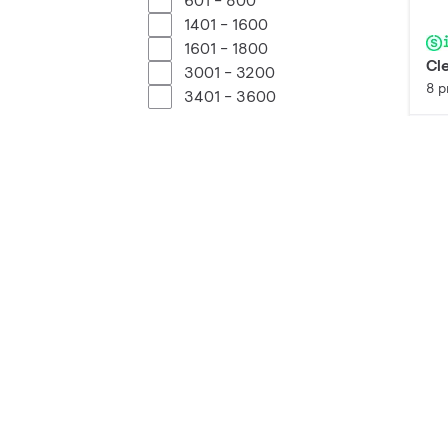
601 - 800
1401 - 1600
1601 - 1800
Cl
3001 - 3200
8 p
3401 - 3600
Afficher plus
CCT (K)
Pr
3000
4000
Indice IP
Di
IP66 | Totalement protégé
12 
contre la poussière/
Protection contre les jets