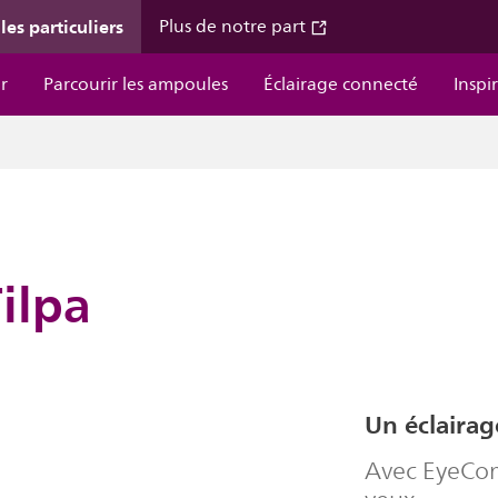
les particuliers
Plus de notre part
r
Parcourir les ampoules
Éclairage connecté
Inspi
ilpa
Un éclairag
Avec EyeCom