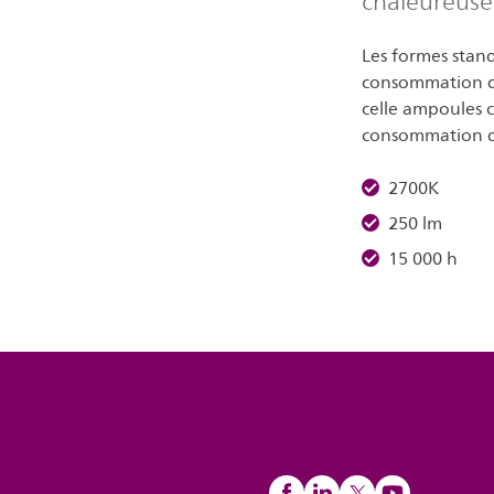
chaleureuse 
Les formes stan
consommation d'
celle ampoules c
consommation de
2700K
250 lm
15 000 h