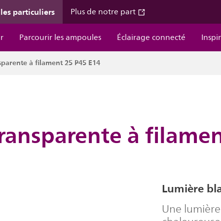
les particuliers
Plus de notre part
r
Parcourir les ampoules
Éclairage connecté
Inspi
arente à filament 25 P45 E14
ansparente à filamen
Lumière bla
Une lumière