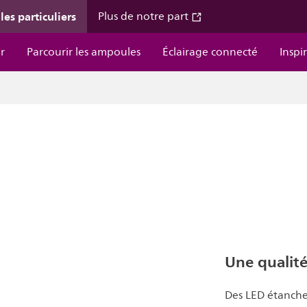
les particuliers
Plus de notre part
r
Parcourir les ampoules
Éclairage connecté
Inspi
Une qualité
Des LED étanches