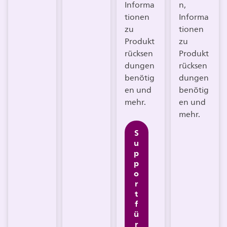
Informa
n,
tionen
Informa
zu
tionen
Produkt
zu
rücksen
Produkt
dungen
rücksen
benötig
dungen
en und
benötig
mehr.
en und
mehr.
S
u
p
p
o
r
t
f
ü
r