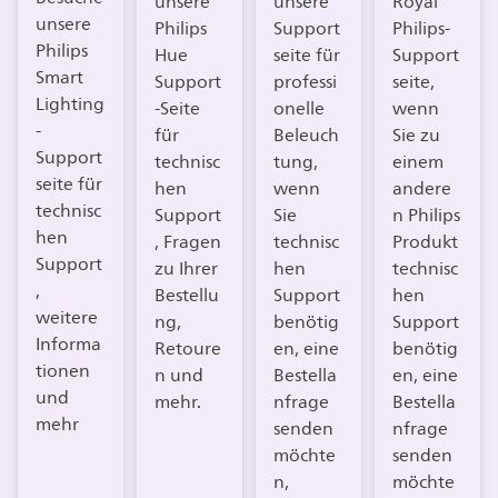
unsere
unsere
Royal
unsere
Philips
Support
Philips-
Philips
Hue
seite für
Support
Smart
Support
professi
seite,
Lighting
-Seite
onelle
wenn
-
für
Beleuch
Sie zu
Support
technisc
tung,
einem
seite für
hen
wenn
andere
technisc
Support
Sie
n Philips
hen
, Fragen
technisc
Produkt
Support
zu Ihrer
hen
technisc
,
Bestellu
Support
hen
weitere
ng,
benötig
Support
Informa
Retoure
en, eine
benötig
tionen
n und
Bestella
en, eine
und
mehr.
nfrage
Bestella
mehr
senden
nfrage
möchte
senden
n,
möchte