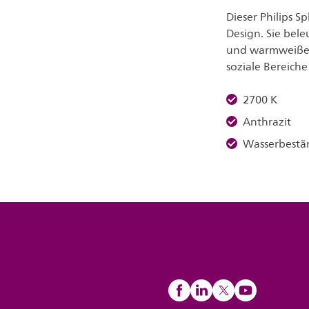
Dieser Philips S
Design. Sie bele
und warmweißem
soziale Bereich
2700 K
Anthrazit
Wasserbestä