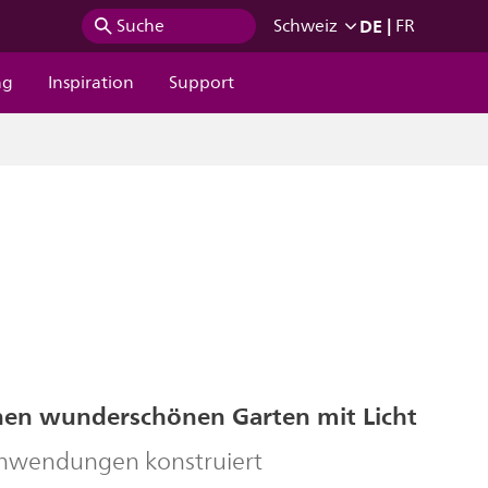
DE
|
Suche
Schweiz
FR
ng
Inspiration
Support
nen wunderschönen Garten mit Licht
nwendungen konstruiert