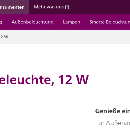
onsumenten
Mehr von uns
g
Außenbeleuchtung
Lampen
Smarte Beleuchtu
12 W
eleuchte, 12 W
Genieße ei
Für Außena