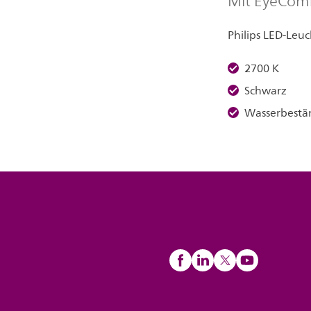
Mit EyeComfo
Philips LED-Leu
2700 K
Schwarz
Wasserbestä