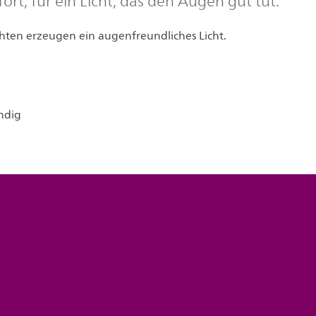
rt, für ein Licht, das den Augen gut tut.
chten erzeugen ein augenfreundliches Licht.
ndig