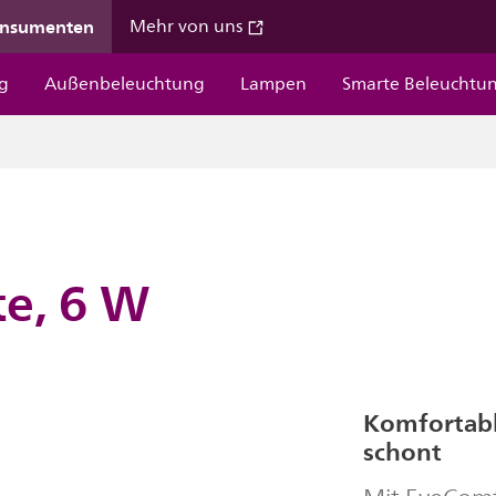
onsumenten
Mehr von uns
g
Außenbeleuchtung
Lampen
Smarte Beleuchtu
te, 6 W
Komfortabl
schont