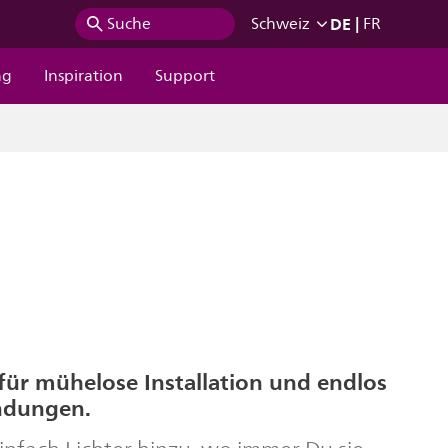
DE
|
Suche
Schweiz
FR
ng
Inspiration
Support
für mühelose Installation und endlos
indungen.