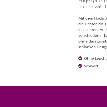
Füge ganz e
haben willst
Mit dem Hochspa
die Lichter, di
installieren. An
verschiedener 
ohne dass zusät
schlanken Design
Ohne Leucht
Schwarz